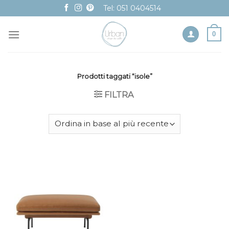
Skip
Tel: 051 0404514
to
content
0
Prodotti taggati “isole”
FILTRA