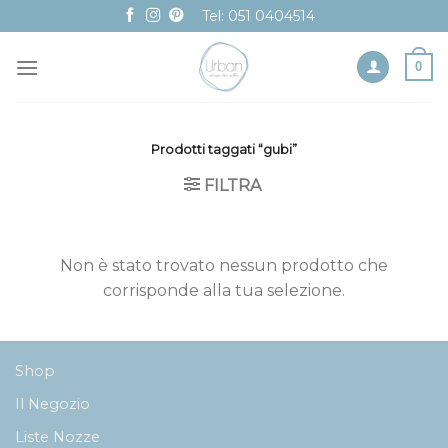
Skip
Tel: 051 0404514
to
content
0
Prodotti taggati “gubi”
FILTRA
Non è stato trovato nessun prodotto che
corrisponde alla tua selezione.
Shop
Il Negozio
Liste Nozze