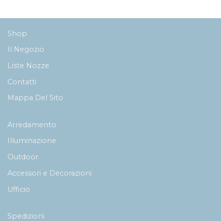
649,00€
519,00€
a
a
679,00€
529,00€
Shop
Il Negozio
Liste Nozze
Contatti
Mappa Del Sito
Arredamento
Illuminazione
Outdoor
Accessori e Decorazioni
Ufficio
Spedizioni