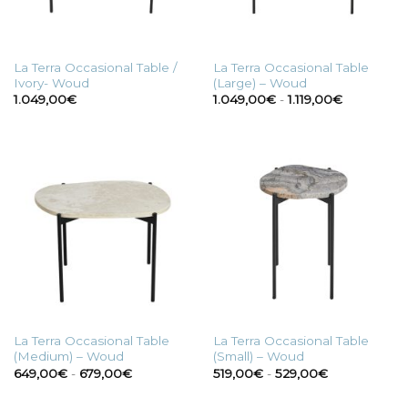
La Terra Occasional Table /
La Terra Occasional Table
Ivory- Woud
(Large) – Woud
Fascia
1.049,00
€
1.049,00
€
-
1.119,00
€
di
prezzo:
da
1.049,00€
a
1.119,00€
La Terra Occasional Table
La Terra Occasional Table
(Medium) – Woud
(Small) – Woud
Fascia
Fascia
649,00
€
-
679,00
€
519,00
€
-
529,00
€
di
di
prezzo:
prezzo:
da
da