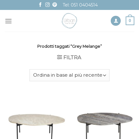
Skip
Tel: 051 0404514
to
content
0
Prodotti taggati “Grey Melange”
FILTRA