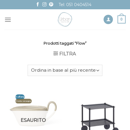
Skip
Tel: 051 0404514
to
content
0
Prodotti taggati “Flow”
FILTRA
In offerta
Pronta consegna
ESAURITO