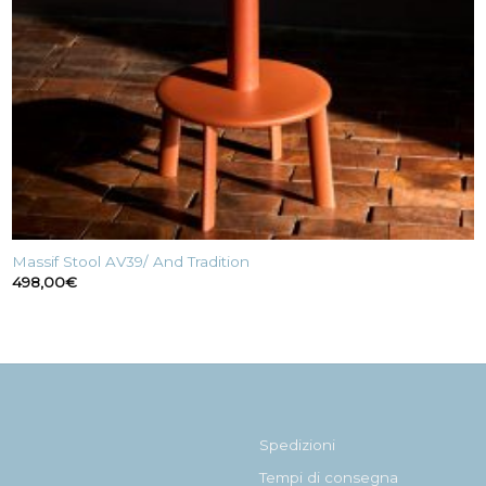
Massif Stool AV39/ And Tradition
498,00
€
Spedizioni
Tempi di consegna