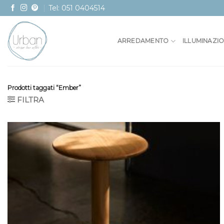
Skip
Tel: 051 0404514
to
content
ARREDAMENTO
ILLUMINAZI
Prodotti taggati “Ember”
FILTRA