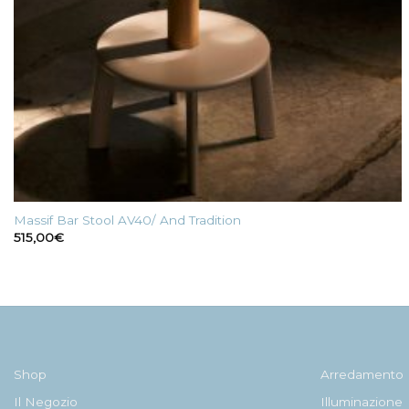
Massif Bar Stool AV40/ And Tradition
515,00
€
Shop
Arredamento
Il Negozio
Illuminazione