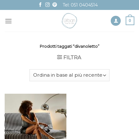
Skip
Tel: 051 0404514
to
content
0
Prodotti taggati “divanoletto”
FILTRA