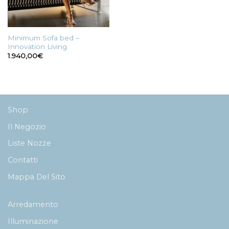
Minimum Sofa bed –
Innovation Living
1.940,00
€
Shop
Il Negozio
Liste Nozze
Contatti
Mappa Del Sito
Arredamento
Illuminazione