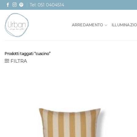
Skip
Tel: 051 0404514
to
content
ARREDAMENTO
ILLUMINAZI
Prodotti taggati “cuscino”
FILTRA