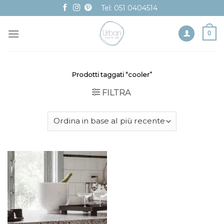
Skip
Tel: 051 0404514
to
content
0
Prodotti taggati “cooler”
FILTRA