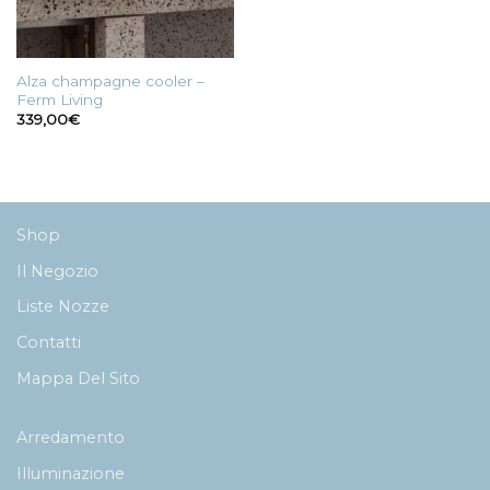
Alza champagne cooler –
Ferm Living
339,00
€
Shop
Il Negozio
Liste Nozze
Contatti
Mappa Del Sito
Arredamento
Illuminazione