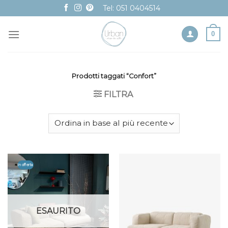
Skip
Tel: 051 0404514
to
content
0
Prodotti taggati “Confort”
FILTRA
In offerta
ESAURITO