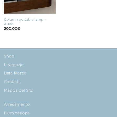
Column portable lamp –
Audo
200,00
€
Shop
Il Negozio
Liste Nozze
Contatti
Mappa Del Sito
Arredamento
Illuminazione