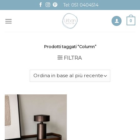
Skip
Tel: 051 0404514
to
content
0
Prodotti taggati “Column”
FILTRA