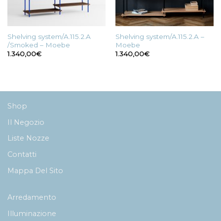
Shelving system/A.115.2.A
Shelving system/A.115.2.A –
/Smoked – Moebe
Moebe
1.340,00
€
1.340,00
€
Shop
Il Negozio
Liste Nozze
Contatti
Mappa Del Sito
Arredamento
Illuminazione