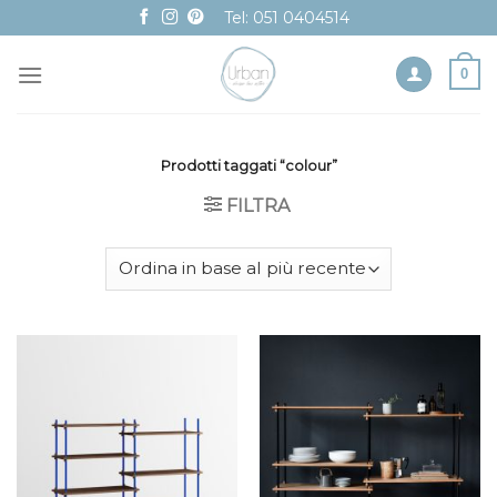
Skip
Tel: 051 0404514
to
content
0
Prodotti taggati “colour”
FILTRA