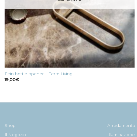
Fein bottle opener – Ferm Living
19,00
€
Shop
Arredamento
Il Negozio
Illuminazione