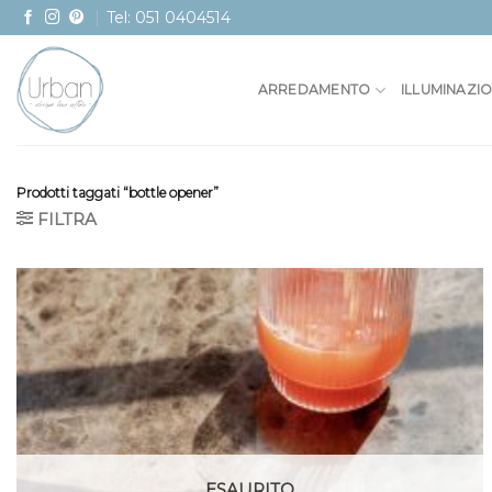
Skip
Tel: 051 0404514
to
content
ARREDAMENTO
ILLUMINAZI
Prodotti taggati “bottle opener”
FILTRA
ESAURITO