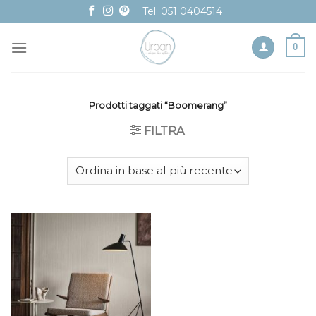
Skip
Tel: 051 0404514
to
content
0
Prodotti taggati “Boomerang”
FILTRA