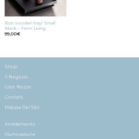
Bon wooden tray/ Small
Black – Ferm Living
99,00
€
Shop
Il Negozio
Liste Nozze
Contatti
Mappa Del Sito
Arredamento
Illuminazione