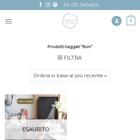
Skip
Tel: 051 0404514
to
content
0
Prodotti taggati “Bon”
FILTRA
Pronta consegna
ESAURITO