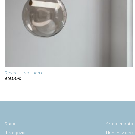
Reveal – Northern
919,00
€
Shop
Arredamento
Il Negozio
Illuminazione