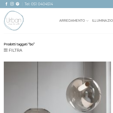
Skip
Tel: 051 0404514
to
content
ARREDAMENTO
ILLUMINAZI
Prodotti taggati “bo”
FILTRA