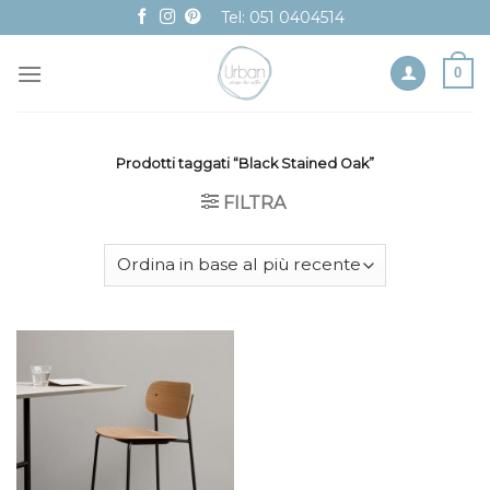
Skip
Tel: 051 0404514
to
content
0
Prodotti taggati “Black Stained Oak”
FILTRA