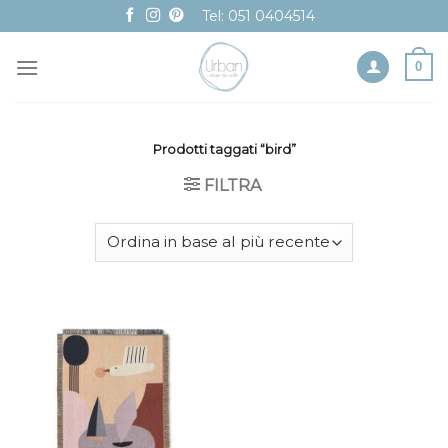
Skip
Tel: 051 0404514
to
content
0
Prodotti taggati “bird”
FILTRA