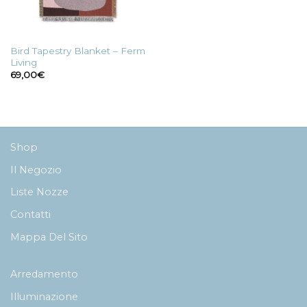
Bird Tapestry Blanket – Ferm
Living
69,00
€
Shop
Il Negozio
Liste Nozze
Contatti
Mappa Del Sito
Arredamento
Illuminazione