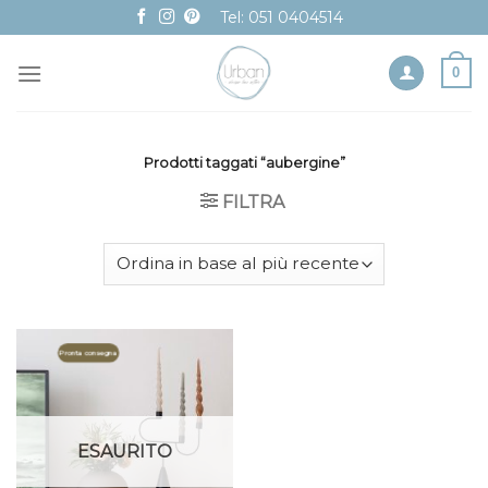
Skip
Tel: 051 0404514
to
content
0
Prodotti taggati “aubergine”
FILTRA
Pronta consegna
ESAURITO