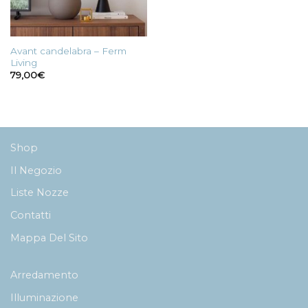
Avant candelabra – Ferm
Living
79,00
€
Shop
Il Negozio
Liste Nozze
Contatti
Mappa Del Sito
Arredamento
Illuminazione