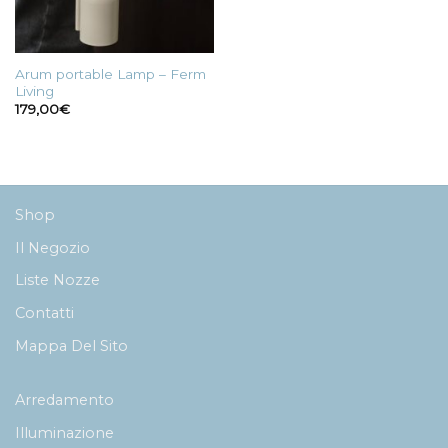
Arum portable Lamp – Ferm
Living
179,00
€
Shop
Il Negozio
Liste Nozze
Contatti
Mappa Del Sito
Arredamento
Illuminazione