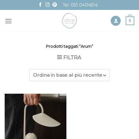
Skip
Tel: 051 0404514
to
content
0
Prodotti taggati “Arum”
FILTRA