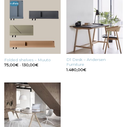
In offerta
D1 Desk – Andersen
Folded shelves – Muuto
Furniture
Fascia
75,00
€
-
130,00
€
di
1.480,00
€
prezzo:
da
75,00€
a
130,00€