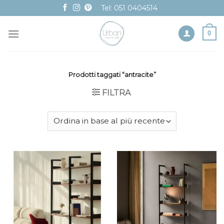
Skip
Tel: 051 0404514
to
content
0
Prodotti taggati “antracite”
FILTRA