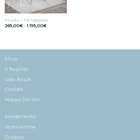
Muuto – Ply tappeto
Fascia
265,00
€
-
1.195,00
€
di
prezzo:
da
265,00€
a
1.195,00€
Shop
Il Negozio
Liste Nozze
Contatti
Mappa Del Sito
Arredamento
Illuminazione
Outdoor