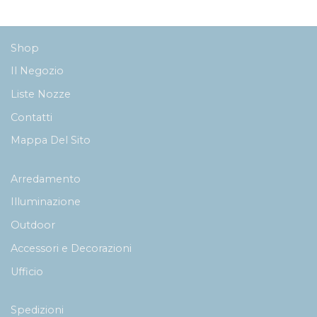
395,00€
a
409,00€
Shop
Il Negozio
Liste Nozze
Contatti
Mappa Del Sito
Arredamento
Illuminazione
Outdoor
Accessori e Decorazioni
Ufficio
Spedizioni