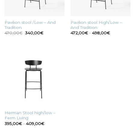
Pavilion stool /Low – And
Pavilion stool High/Low –
Tradition
And Tradition
Il
Il
Fascia
470,00
€
340,00
€
472,00
€
-
498,00
€
prezzo
prezzo
di
originale
attuale
prezzo:
era:
è:
da
470,00€.
340,00€.
472,00€
a
498,00€
Herman Stool high/low –
Ferm Living
Fascia
395,00
€
-
409,00
€
di
prezzo:
da