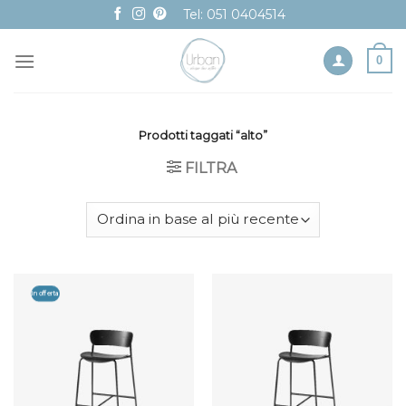
Skip
Tel: 051 0404514
to
content
0
Prodotti taggati “alto”
FILTRA
In offerta