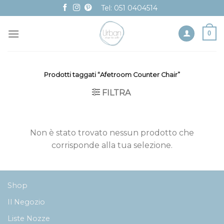
Skip
Tel: 051 0404514
to
content
0
Prodotti taggati “Afetroom Counter Chair”
FILTRA
Non è stato trovato nessun prodotto che
corrisponde alla tua selezione.
Shop
Il Negozio
Liste Nozze