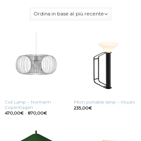
Coil Lamp – Normann
Piton portable lamp – Muuto
Copenhagen
235,00
€
Fascia
470,00
€
-
870,00
€
di
prezzo:
da
470,00€
a
870,00€