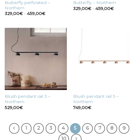
Butterfly perforated –
Butterfly – Northern
Northern
Fascia
329,00
€
-
459,00
€
di
Fascia
329,00
€
-
459,00
€
prezzo:
di
da
prezzo:
329,00€
da
a
329,00€
459,00€
a
459,00€
Blush pendant rail 3 –
Blush pendant rail 5 –
Northern
Northern
529,00
€
749,00
€
1
2
3
4
5
6
7
8
9
10