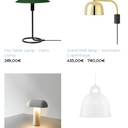
Filo Table Lamp – Ferm
Grant/Wall lamp – Normann
Living
Copenhage
Fascia
269,00
€
435,00
€
-
780,00
€
di
prezzo:
da
435,00€
a
780,00€