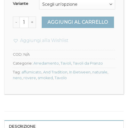
998,00€
Variante
a
1.590,00€
In Between Table SK3/SK4 - And Tradition quantità
AGGIUNGI AL CARRELLO
Aggiungi alla Wishlist
COD:
N/A
Categorie:
Arredamento
,
Tavoli
,
Tavoli da Pranzo
Tag:
affumicato
,
And Tradition
,
In Between
,
naturale
,
nero
,
rovere
,
smoked
,
Tavolo
DESCRIZIONE