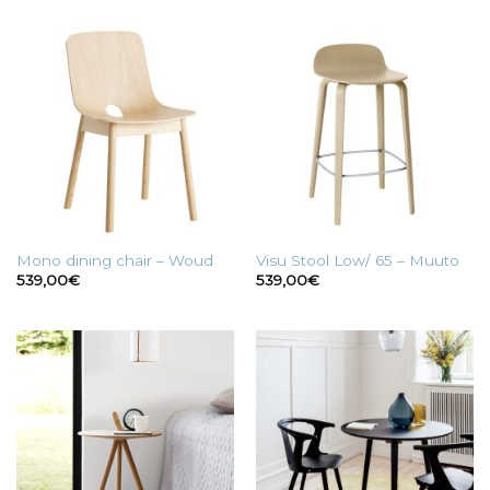
Mono dining chair – Woud
Visu Stool Low/ 65 – Muuto
539,00
€
539,00
€