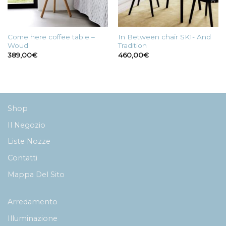
Come here coffee table –
In Between chair SK1- And
Woud
Tradition
389,00
€
460,00
€
Shop
Il Negozio
Liste Nozze
Contatti
Mappa Del Sito
Arredamento
Illuminazione