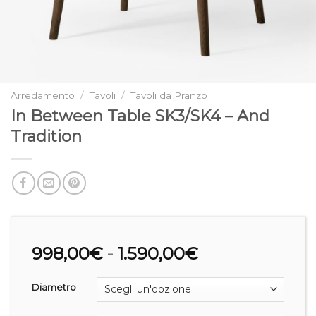
Arredamento
/
Tavoli
/
Tavoli da Pranzo
In Between Table SK3/SK4 – And
Tradition
Fascia
998,00
€
-
1.590,00
€
di
prezzo:
Diametro
da