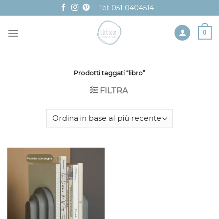
Skip
Tel: 051 0404514
to
content
0
Prodotti taggati “libro”
FILTRA
Pronta consegna