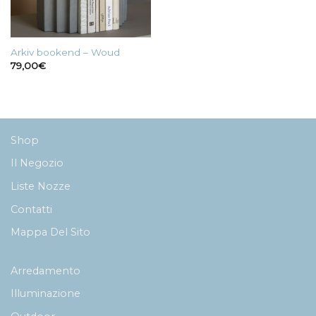
Arkiv bookend – Woud
79,00
€
Shop
Il Negozio
Liste Nozze
Contatti
Mappa Del Sito
Arredamento
Illuminazione