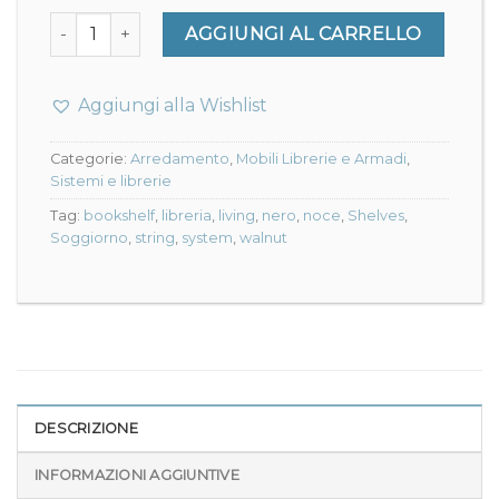
String comp.7- String System quantità
AGGIUNGI AL CARRELLO
Aggiungi alla Wishlist
Categorie:
Arredamento
,
Mobili Librerie e Armadi
,
Sistemi e librerie
Tag:
bookshelf
,
libreria
,
living
,
nero
,
noce
,
Shelves
,
Soggiorno
,
string
,
system
,
walnut
DESCRIZIONE
INFORMAZIONI AGGIUNTIVE