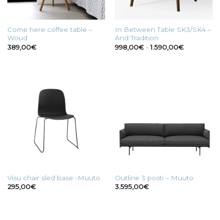
Come here coffee table –
In Between Table SK3/SK4 –
Woud
And Tradition
Fascia
389,00
€
998,00
€
-
1.590,00
€
di
prezzo:
da
998,00€
a
1.590,00€
Visu chair sled base -Muuto
Outline 3 posti – Muuto
295,00
€
3.595,00
€