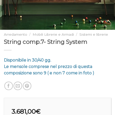
Arredamento
/
Mobili Librerie e Armadi
/
Sistemi e librerie
String comp.7- String System
Disponibile in 30/40 gg.
Le mensole comprese nel prezzo di questa
composizione sono 9 ( e non 7 come in foto )
3.681,00
€