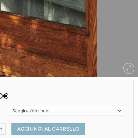
0
€
ide Table - And Tradition quantità
AGGIUNGI AL CARRELLO