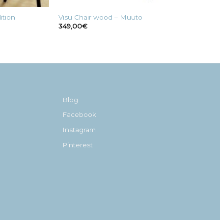
ition
Visu Chair wood – Muuto
349,00
€
Blog
Facebook
Instagram
Pinterest