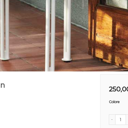
on
250,0
Colore
Thorvald S