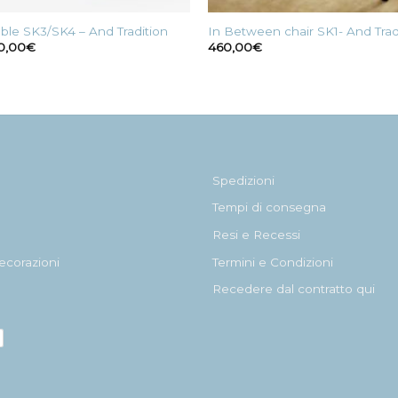
ble SK3/SK4 – And Tradition
In Between chair SK1- And Trad
Fascia
90,00
€
460,00
€
di
prezzo:
da
998,00€
a
1.590,00€
Spedizioni
Tempi di consegna
Resi e Recessi
ecorazioni
Termini e Condizioni
Recedere dal contratto qui