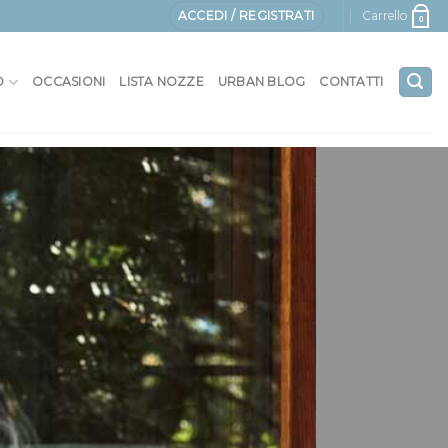
ACCEDI / REGISTRATI
Carrello
0
O
OCCASIONI
LISTA NOZZE
URBAN BLOG
CONTATTI