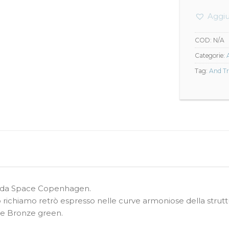
Aggiu
COD:
N/A
Categorie:
Tag:
And Tr
ta da Space Copenhagen.
ichiamo retrò espresso nelle curve armoniose della struttu
k e Bronze green.