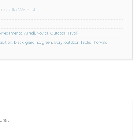
ngi alla Wishlist
Arredamento
,
Arredi
,
Novità
,
Outdoor
,
Tavoli
adition
,
black
,
giardino
,
green
,
Ivory
,
outdoor
,
Table
,
Thorvald
ra .