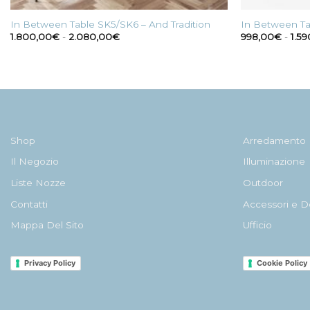
In Between Table SK5/SK6 – And Tradition
In Between Ta
Fascia
1.800,00
€
-
2.080,00
€
998,00
€
-
1.5
di
prezzo:
da
1.800,00€
a
2.080,00€
Shop
Arredamento
Il Negozio
Illuminazione
Liste Nozze
Outdoor
Contatti
Accessori e D
Mappa Del Sito
Ufficio
Privacy Policy
Cookie Policy