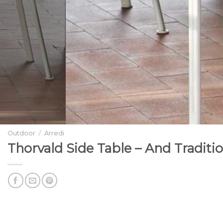
Outdoor
/
Arredi
Thorvald Side Table – And Traditi