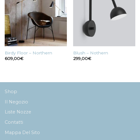
Birdy Floor – Northern
Blush – Nothern
609,00
€
299,00
€
Shop
Il Negozio
Liste Nozze
Contatti
Mappa Del Sito