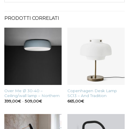
PRODOTTI CORRELATI
Over Me Ø 30-40 –
Copenhagen Desk Lamp
Ceiling/wall lamp – Northern
SC13 – And Tradition
Fascia
399,00
€
-
509,00
€
665,00
€
di
prezzo:
da
399,00€
a
509,00€