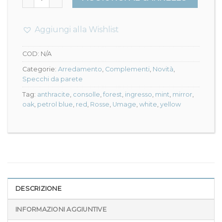
Aggiungi alla Wishlist
COD:
N/A
Categorie:
Arredamento
,
Complementi
,
Novità
,
Specchi da parete
Tag:
anthracite
,
consolle
,
forest
,
ingresso
,
mint
,
mirror
,
oak
,
petrol blue
,
red
,
Rosse
,
Umage
,
white
,
yellow
DESCRIZIONE
INFORMAZIONI AGGIUNTIVE