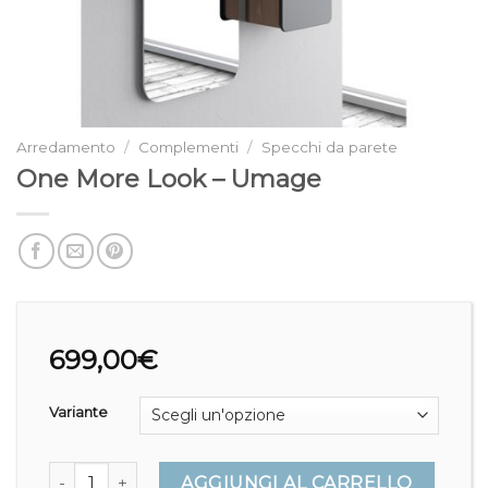
Arredamento
/
Complementi
/
Specchi da parete
One More Look – Umage
699,00
€
Variante
One More Look - Umage quantità
AGGIUNGI AL CARRELLO