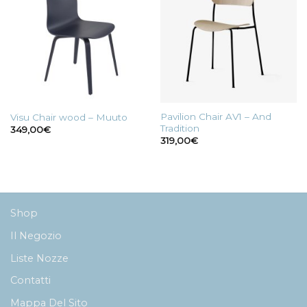
Pavilion Chair AV1 – And
Visu Chair wood – Muuto
Tradition
349,00
€
319,00
€
Shop
Il Negozio
Liste Nozze
Contatti
Mappa Del Sito