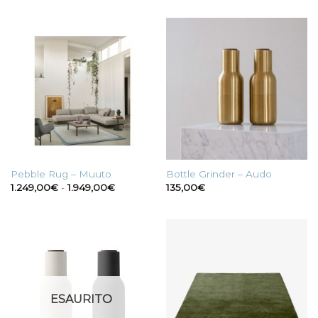
Pebble Rug – Muuto
Bottle Grinder – Audo
Fascia
1.249,00
€
-
1.949,00
€
135,00
€
di
prezzo:
da
1.249,00€
a
1.949,00€
ESAURITO