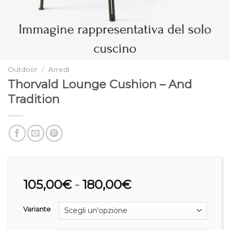
Outdoor
/
Arredi
Thorvald Lounge Cushion – And
Tradition
Fascia
105,00
€
-
180,00
€
di
prezzo:
Variante
da