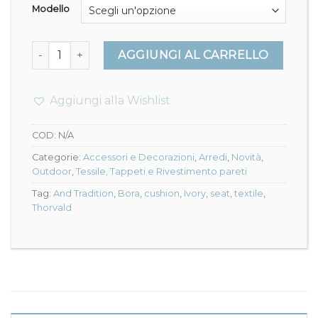
105,00€
Modello
a
180,00€
Thorvald Lounge Cushion - And Tradition quantità
AGGIUNGI AL CARRELLO
Aggiungi alla Wishlist
COD:
N/A
Categorie:
Accessori e Decorazioni
,
Arredi
,
Novità
,
Outdoor
,
Tessile, Tappeti e Rivestimento pareti
Tag:
And Tradition
,
Bora
,
cushion
,
Ivory
,
seat
,
textile
,
Thorvald