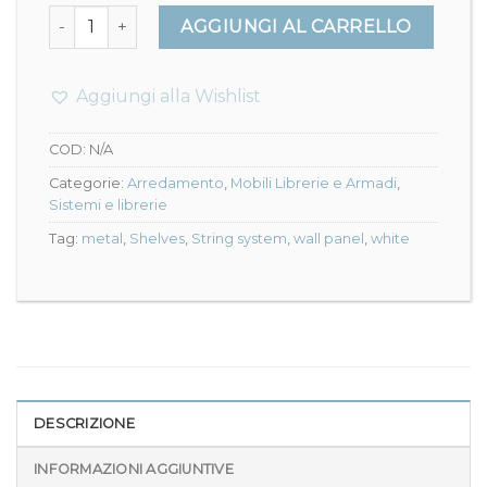
String wall panel 2 x 50x30 - String System quantità
AGGIUNGI AL CARRELLO
Aggiungi alla Wishlist
COD:
N/A
Categorie:
Arredamento
,
Mobili Librerie e Armadi
,
Sistemi e librerie
Tag:
metal
,
Shelves
,
String system
,
wall panel
,
white
DESCRIZIONE
INFORMAZIONI AGGIUNTIVE