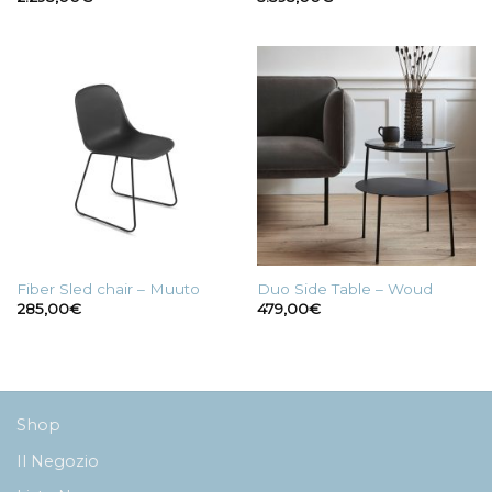
Fiber Sled chair – Muuto
Duo Side Table – Woud
285,00
€
479,00
€
Shop
Il Negozio