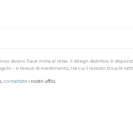
oso divano Eave invita al relax. Il design distintivo è dispo
olo – e tessuti di rivestimento, tra cui il tessuto bouclé tatt
o,
contattate
i nostri uffici.