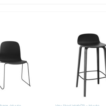
d base -Muuto
Visu Stool High/75 – Muuto