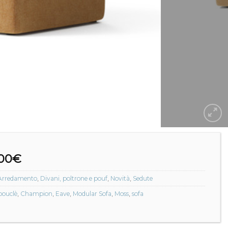
,00
€
Arredamento
,
Divani, poltrone e pouf
,
Novità
,
Sedute
bouclè
,
Champion
,
Eave
,
Modular Sofa
,
Moss
,
sofa