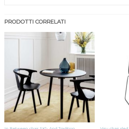
PRODOTTI CORRELATI
In Between chair SK1- And Tradition
Visu chair sle