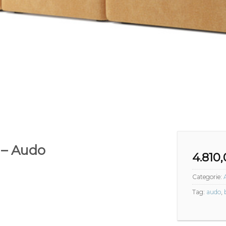
r – Audo
4.810
Categorie:
Tag:
audo
,